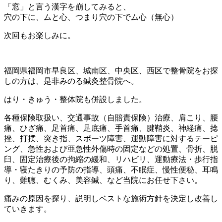
「窓」と言う漢字を崩してみると、
穴の下に、ムと心、つまり穴の下でム心（無心）
次回もお楽しみに。
福岡県福岡市早良区、城南区、中央区、西区で整骨院をお探
しの方は、是非みのる鍼灸整骨院へ。
はり・きゅう・整体院も併設しました。
各種保険取扱い、交通事故（自賠責保険）治療、肩こり、腰
痛、ひざ痛、足首痛、足底痛、手首痛、腱鞘炎、神経痛、捻
挫、打撲、突き指、スポーツ障害、運動障害に対するテーピ
ング、急性および亜急性外傷時の固定などの処置、骨折、脱
臼、固定治療後の拘縮の緩和、リハビリ、運動療法・歩行指
導・寝たきりの予防の指導、頭痛、不眠症、慢性便秘、耳鳴
り、難聴、むくみ、美容鍼、など当院にお任せ下さい。
痛みの原因を探り、説明しベストな施術方針を決定し改善し
ていきます。