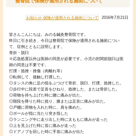
整骨院で保険が適用される施術について
2016年7月21日
お知らせ
,
保険が適用される施術について
皆さんこんにちは。みのる鍼灸整骨院です。
昨日に引き続き、今日は整骨院で保険が適用される施術につい
て、症例とともに説明します。
骨折・脱臼
※応急処置以外は医師の同意が必要です。小児の肘関節脱臼は医
師の同意は不要です。
打撲・捻挫・挫傷（肉離れ等）
◎転倒して、接触し打撲した。
◎タンスの角に足の指をぶつけて骨折、脱臼、打撲、捻挫した。
◎歩行中に段差で足首をひねり、捻挫した、または骨折した。
◎荷物を持ち上げた時に腰に痛みが出た。
◎階段を降りた時に捻り、膝または足首に痛みが出た。
◎戸棚に荷物を入れた時に、肩を痛めた。
◎ボールが指に当たり突き指した
◎ランニング中に走り出した時に太ももに痛みが走った
◎上を見上げた時に首に痛みが走った
◎ドアノブを回した時に手首に痛みが出た