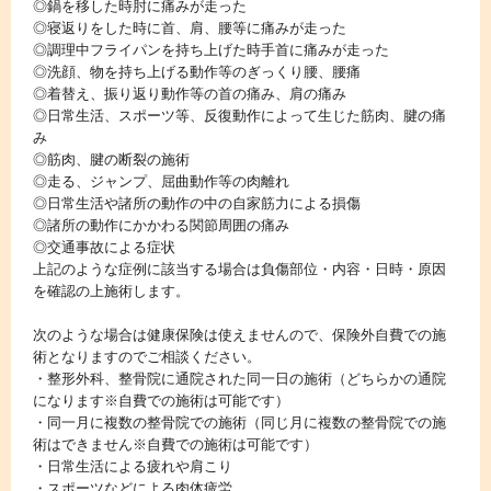
◎鍋を移した時肘に痛みが走った
◎寝返りをした時に首、肩、腰等に痛みが走った
◎調理中フライパンを持ち上げた時手首に痛みが走った
◎洗顔、物を持ち上げる動作等のぎっくり腰、腰痛
◎着替え、振り返り動作等の首の痛み、肩の痛み
◎日常生活、スポーツ等、反復動作によって生じた筋肉、腱の痛
み
◎筋肉、腱の断裂の施術
◎走る、ジャンプ、屈曲動作等の肉離れ
◎日常生活や諸所の動作の中の自家筋力による損傷
◎諸所の動作にかかわる関節周囲の痛み
◎交通事故による症状
上記のような症例に該当する場合は負傷部位・内容・日時・原因
を確認の上施術します。
次のような場合は健康保険は使えませんので、保険外自費での施
術となりますのでご相談ください。
・整形外科、整骨院に通院された同一日の施術（どちらかの通院
になります※自費での施術は可能です）
・同一月に複数の整骨院での施術（同じ月に複数の整骨院での施
術はできません※自費での施術は可能です）
・日常生活による疲れや肩こり
・スポーツなどによる肉体疲労