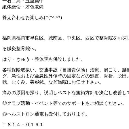
一石二鳥・五里霧中
絶体絶命・才色兼備
答え合わせお楽しみに(*^-^*)
福岡県福岡市早良区、城南区、中央区、西区で整骨院をお探
る鍼灸整骨院へ。
はり・きゅう・整体院も併設しました。
各種保険取扱い、交通事故（自賠責保険）治療、肩こり、腰
グ、急性および亜急性外傷時の固定などの処置、骨折、脱臼
聴、むくみ、美容鍼、など当院にお任せ下さい。
痛みの原因を探り、説明しベストな施術方針を決定し改善し
◎クラブ活動・イベント等でのサポートもご相談ください。
◎ヘルストロン通電も受付しております。
〒８１４－０１６１