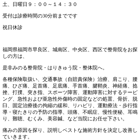
土、日曜日９：００～１４：３０
受付は診療時間の30分前までです
祝日休診
福岡県福岡市早良区、城南区、中央区、西区で整骨院をお探
しの方は、
是非みのる整骨院・はりきゅう院・整体院へ。
各種保険取扱い、交通事故（自賠責保険）治療、肩こり、腰
痛、ひざ痛、足首痛、足底痛、手首痛、腱鞘炎、神経痛、捻
挫、打撲、突き指、スポーツ障害、運動障害に対するテーピ
ング、急性および亜急性外傷時の固定などの処置、骨折、脱
臼、固定治療後の拘縮の緩和、リハビリ、運動療法・歩行指
導・寝たきりの予防の指導、頭痛、不眠症、慢性便秘、耳鳴
り、難聴、むくみ、美容鍼、など当院にお任せ下さい。
痛みの原因を探り、説明しベストな施術方針を決定し改善し
ていきます。