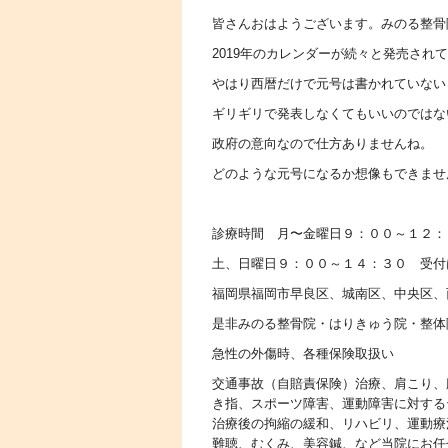
皆さんおはようございます。みのる整骨
2019年のカレンダーが続々と発売され
やはり西暦だけで元号は書かれていない
ギリギリで発表しなくてもいいのではな
政府の意向なので仕方ありませんね。
どのような元号になるか想像もできませ
診療時間 月〜金曜日９：００～１２
土、日曜日９：００～１４：３０ 受付
福岡県福岡市早良区、城南区、中央区、
是非みのる整骨院・はりきゅう院・整体
急性の外傷時、各種保険取扱い
交通事故（自賠責保険）治療、肩こり、
き指、スポーツ障害、運動障害に対する
治療後の拘縮の緩和、リハビリ、運動療
難聴、むくみ、美容鍼、など当院にお任