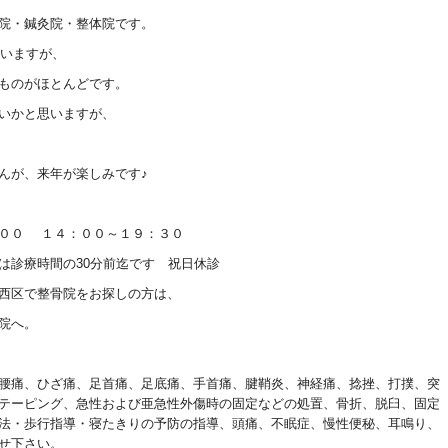
院・鍼灸院・整体院です。
ていますが、
ものがほとんどです。
いかと思いますが、
んが、来年が楽しみです♪
：００ １４：００～１９：３０
は診療時間の30分前迄です 祝日休診
西区で整骨院をお探しの方は、
院へ。
腰痛、ひざ痛、足首痛、足底痛、手首痛、腱鞘炎、神経痛、捻挫、打撲、突
テーピング、急性および亜急性外傷時の固定などの処置、骨折、脱臼、固定
法・歩行指導・寝たきりの予防の指導、頭痛、不眠症、慢性便秘、耳鳴り、
せ下さい。