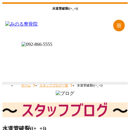
水道管破裂((+_+))
ホーム
スタッフブログ一覧
水道管破裂((+_+))
水道管破裂((+_+))