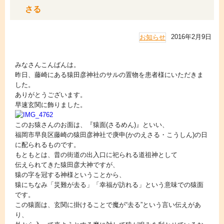
さる
2016年2月9日
お知らせ
みなさんこんばんは。
昨日、藤崎にある猿田彦神社のサルの置物を患者様にいただきま
した。
ありがとうございます。
早速玄関に飾りました。
このお猿さんのお面は、『猿面(さるめん)』といい、
福岡市早良区藤崎の猿田彦神社で庚申(かのえさる・こうしん)の日
に配られるものです。
もともとは、昔の街道の出入口に祀られる道祖神として
伝えられてきた猿田彦大神ですが、
猿の字を冠する神様ということから、
猿にちなみ「災難が去る」「幸福が訪れる」という意味での猿面
です。
この猿面は、玄関に掛けることで魔が“去る”という言い伝えがあ
り、