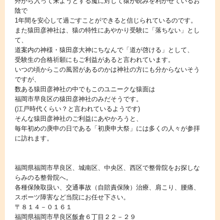
外から入って来ようとする魔に対して猿が睨みを利かせているお
陰で
1年間を安心して過ごすことができると信じられているのです。
また猿田彦神社は、猿の特性にあやかり受験に「落ちない」とし
て、
道案内の神様・猿田彦大神にちなんで「道が啓ける」として、
受験生の合格祈願にもご利益があると言われています。
いつの頃からこの風習があるのかは神社の方にも分からないそう
ですが、
数ある猿田彦神社の中でもこのユニークな猿面は
福岡市早良区の猿田彦神社のみだそうです。
(江戸時代くらい？と言われているようです)
そんな猿田彦神社のご利益にあやかろうと、
毎年初めの庚申の日である「初庚申大祭」には多くの人々が参拝
に訪れます。
福岡県福岡市早良区、城南区、中央区、西区で整骨院をお探しな
らみのる整骨院へ。
各種保険取扱い、交通事故（自賠責保険）治療、肩こり、腰痛、
スポーツ障害など当院にお任せ下さい。
〒８１４－０１６１
福岡県福岡市早良区飯倉６丁目２２－２９