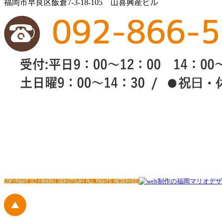
福岡市早良区飯倉7-3-18-105 山喜興産ビル