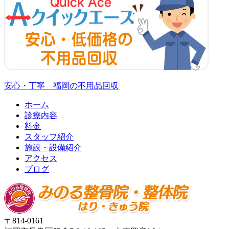
安心・丁寧 福岡の不用品回収
ホーム
診療内容
料金
スタッフ紹介
施設・設備紹介
アクセス
ブログ
〒814-0161