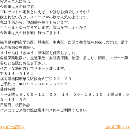
皆さんこんにちは。
今週末は父の日です。
プレゼントの定番といえば、やはりお酒でしょうか？
飲まれない方は、スイーツや小物が人気のようです。
私は子供から、似顔絵を毎年もらいます。
年々うまくなってきています。親ばかでしょうか？
今週末は父の日参観に行ってきます。
福岡県福岡市早良区、城南区、中央区、西区で整骨院をお探しの方は、是非
みのる鍼灸整骨院へ。
４月からはりきゅう・整体院も併設しました。
各種保険取扱い、交通事故（自賠責保険）治療、肩こり、腰痛、スポーツ障
害など当院にお任せ下さい。
ベストな施術方針でサポート致します。
〒８１４－０１６１
福岡県福岡市早良区飯倉６丁目２２－２９
ご予約は ☎０９２－８６６－５５５５
受付時間
月〜金曜日９：００～１２：００ １４：００～１９：３０ 土曜日９：０
０～１４：３０
日曜日、祝日休診
バスにてご来院の際は唐木バス停をご利用ください
<< 前の記事へ
次の記事へ >>